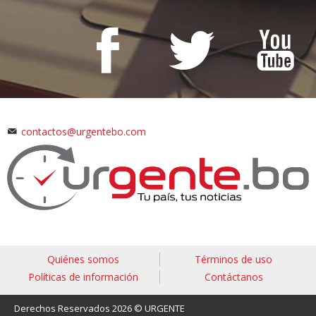
contactos@urgentebo.com
Quiénes somos
Términos de uso
Políticas de información
Contáctanos
Derechos Reservados 2026 © URGENTE