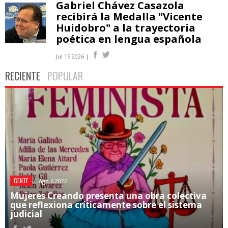
Gabriel Chávez Casazola
recibirá la Medalla "Vicente
Huidobro" a la trayectoria
poética en lengua española
Jul 15 2026 |
RECIENTE
POPULAR
GENTE
Ago 6 2026
Mujeres Creando presenta una obra colectiva
que reflexiona críticamente sobre el sistema
judicial