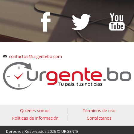
contactos@urgentebo.com
Quiénes somos
Términos de uso
Políticas de información
Contáctanos
Derechos Reservados 2026 © URGENTE