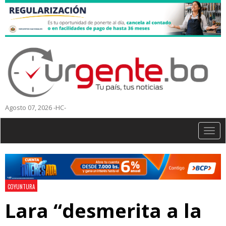
Agosto 07, 2026 -HC-
Togg
navig
COYUNTURA
Lara “desmerita a la