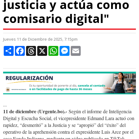
justicia y actúa como
comisario digital"
Jueves 11 de Diciembre de 2025, 7:15pm
Compartir
Facebook
Threads
X
WhatsApp
Messenger
Email
...
11 de diciembre (Urgente.bo).-
Según el informe de Inteligencia
Digital y Escucha Social, el vicepresidente Edmand Lara actuó con
rapidez, “desmeritó” a la Justicia y se “apropió” del “éxito” del
operativo de la aprehensión contra el expresidente Luis Arce por el
caso Fondo Indígena, mediante un video publicado en TikTok.