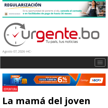
Agosto 07, 2026 -HC-
Togg
navig
COYUNTURA
La mamá del joven