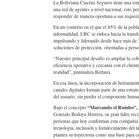
La Boliviana Ciacruz Seguros tiene una est
una red de agentes a nivel nacional, esto p
responder de manera oportuna a sus requerim
En un contexto en el que el 85% de la pobl
informalidad, LBC se enfoca hacia la transfo
impulsando y liderando desde hace más de 2
soluciones de protección, orientadas a pers
“Nuestro principal desafío es ampliar la co
eficiencia operativa y cercanía con el clien
realidad”, puntualiza Bertaux.
En esa línea, la incorporación de herramienta
canales digitales forman parte de una estrate
del usuario, sin perder el componente human
“Marcando el Rumbo”,
Bajo el concepto
Gonzalo Bedoya Herrera, su gran líder, rec
personas que hoy conforman esta compañía 
tecnología, inclusión y fortalecimiento del
plantea su trayectoria como una base para co