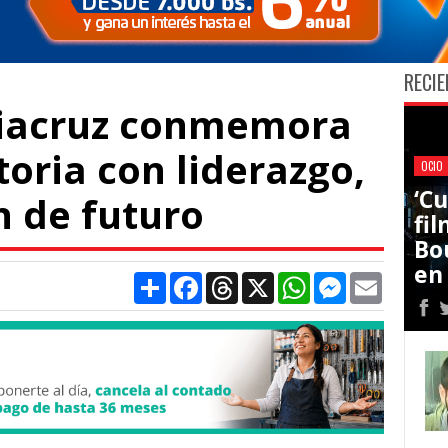
RECIE
Ciacruz conmemora
toria con liderazgo,
OCIO
‘C
ón de futuro
fi
Bo
en
Compartir
Facebook
Threads
X
WhatsApp
Messenger
Email