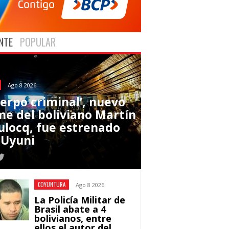
NTE
POPULAR
Ago 8 2026
uerpo criminal’, nuevo
lme del boliviano Martín
ulocq, fue estrenado
 Uyuni
COYUNTURA
Ago 8 2026
La Policía Militar de
Brasil abate a 4
bolivianos, entre
ellos el autor del