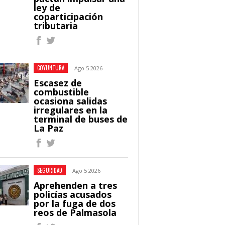
ley de
coparticipación
tributaria
COYUNTURA
Ago 5 2026
Escasez de
combustible
ocasiona salidas
irregulares en la
terminal de buses de
La Paz
SEGURIDAD
Ago 5 2026
Aprehenden a tres
policías acusados
por la fuga de dos
reos de Palmasola