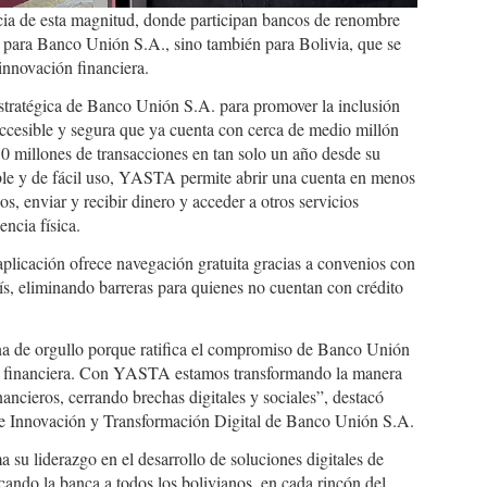
ia de esta magnitud, donde participan bancos de renombre
lo para Banco Unión S.A., sino también para Bolivia, que se
innovación financiera.
tratégica de Banco Unión S.A. para promover la inclusión
 accesible y segura que ya cuenta con cerca de medio millón
0 millones de transacciones en tan solo un año desde su
able y de fácil uso, YASTA permite abrir una cuenta en menos
os, enviar y recibir dinero y acceder a otros servicios
encia física.
aplicación ofrece navegación gratuita gracias a convenios con
aís, eliminando barreras para quienes no cuentan con crédito
na de orgullo porque ratifica el compromiso de Banco Unión
ión financiera. Con YASTA estamos transformando la manera
nancieros, cerrando brechas digitales y sociales”, destacó
e Innovación y Transformación Digital de Banco Unión S.A.
su liderazgo en el desarrollo de soluciones digitales de
cando la banca a todos los bolivianos, en cada rincón del