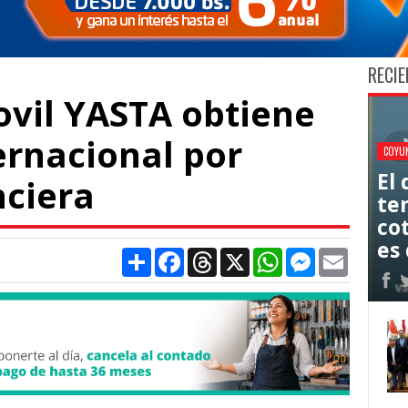
RECIE
ovil YASTA obtiene
ernacional por
COYU
El
nciera
ten
co
es 
Compartir
Facebook
Threads
X
WhatsApp
Messenger
Email