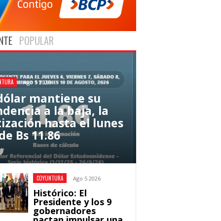
NTE
POPULAR
NTURA
Ago 5 2026
 dólar mantiene su
dencia a la baja, la
tización hasta el lunes
de Bs 11.86
COYUNTURA
Ago 5 2026
Histórico: El
Presidente y los 9
gobernadores
pactan impulsar una