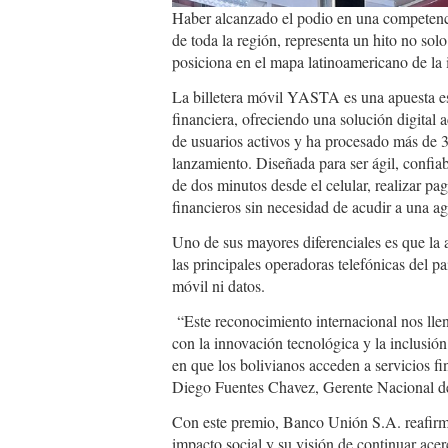
Haber alcanzado el podio en una competenc
de toda la región, representa un hito no so
posiciona en el mapa latinoamericano de la 
La billetera móvil YASTA es una apuesta es
financiera, ofreciendo una solución digital
de usuarios activos y ha procesado más de 3
lanzamiento. Diseñada para ser ágil, confi
de dos minutos desde el celular, realizar pag
financieros sin necesidad de acudir a una ag
Uno de sus mayores diferenciales es que la 
las principales operadoras telefónicas del p
móvil ni datos.
“Este reconocimiento internacional nos lle
con la innovación tecnológica y la inclus
en que los bolivianos acceden a servicios fi
Diego Fuentes Chavez, Gerente Nacional d
Con este premio, Banco Unión S.A. reafirma 
impacto social y su visión de continuar acer