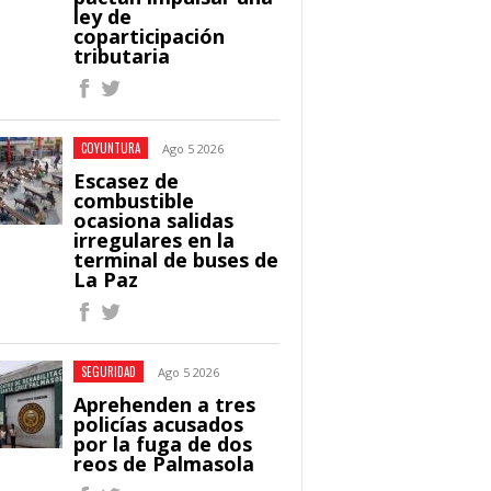
ley de
coparticipación
tributaria
COYUNTURA
Ago 5 2026
Escasez de
combustible
ocasiona salidas
irregulares en la
terminal de buses de
La Paz
SEGURIDAD
Ago 5 2026
Aprehenden a tres
policías acusados
por la fuga de dos
reos de Palmasola