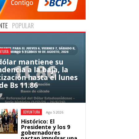
NTE
POPULAR
NTURA
Ago 5 2026
 dólar mantiene su
dencia a la baja, la
tización hasta el lunes
de Bs 11.86
COYUNTURA
Ago 5 2026
Histórico: El
Presidente y los 9
gobernadores
pactan impulsar una