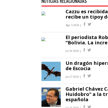
NOTICIAS RELACIONADAS
Cazzu es recibid
recibe un tipoy 
Ago 5 2026 |
El periodista Rob
“Bolivia. La incre
Jul 30 2026 |
Un dragón hiperr
de Escocia
Jul 27 2026 |
Gabriel Chávez C
Huidobro" a la t
española
Jul 15 2026 |