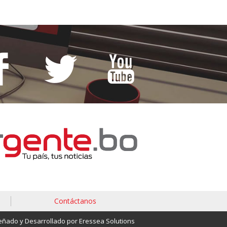
Contáctanos
eñado y Desarrollado por Eressea Solutions