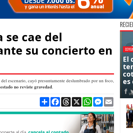
RECIE
 se cae del
ante su concierto en
COYU
El
ten
co
es 
a del escenario, cayó presuntamente deslumbrado por un foco,
 estado no reviste gravedad
.
Compartir
Facebook
Threads
X
WhatsApp
Messenger
Email