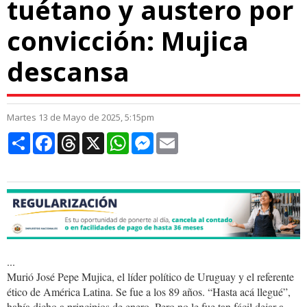
tuétano y austero por
convicción: Mujica
descansa
Martes 13 de Mayo de 2025, 5:15pm
Compartir
Facebook
Threads
X
WhatsApp
Messenger
Email
...
Murió José Pepe Mujica, el líder político de Uruguay y el referente
ético de América Latina. Se fue a los 89 años. “Hasta acá llegué”,
había dicho a principios de enero. Pero no le fue tan fácil dejar a