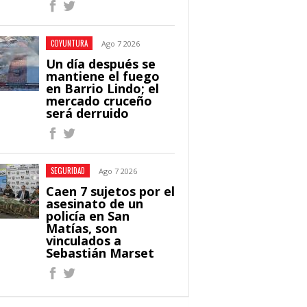
COYUNTURA
Ago 7 2026
Un día después se
mantiene el fuego
en Barrio Lindo; el
mercado cruceño
será derruido
SEGURIDAD
Ago 7 2026
Caen 7 sujetos por el
asesinato de un
policía en San
Matías, son
vinculados a
Sebastián Marset