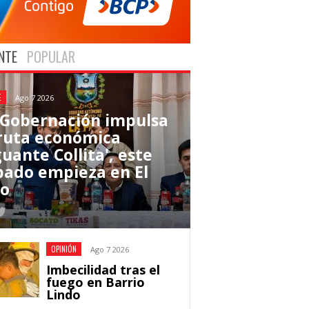
NTE
POPULAR
E
Ago 7 2026
 Gobernación impulsa
 ruta económica
uante Collita', este
bado empieza en El
to
OPINIÓN
Ago 7 2026
Imbecilidad tras el
fuego en Barrio
Lindo