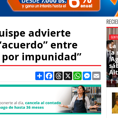
RECIE
ispe advierte
GENT
“acuerdo” entre
La
la
s por impunidad”
'Ag
sá
Al
Compartir
Facebook
Threads
X
WhatsApp
Messenger
Email