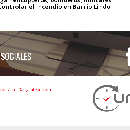
ga helicópteros, bomberos, militares
controlar el incendio en Barrio Lindo
 SOCIALES
contactos@urgentebo.com