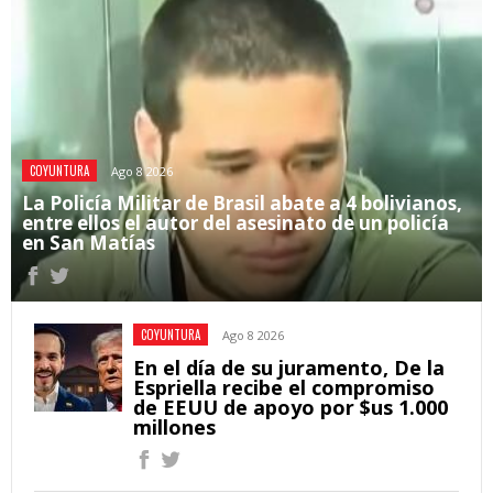
COYUNTURA
Ago 8 2026
La Policía Militar de Brasil abate a 4 bolivianos,
entre ellos el autor del asesinato de un policía
en San Matías
COYUNTURA
Ago 8 2026
En el día de su juramento, De la
Espriella recibe el compromiso
de EEUU de apoyo por $us 1.000
millones