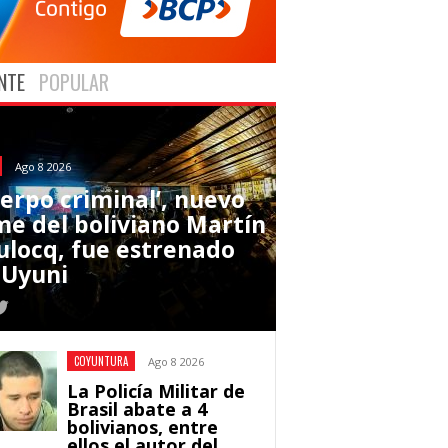
NTE
POPULAR
Ago 8 2026
uerpo criminal’, nuevo
lme del boliviano Martín
ulocq, fue estrenado
 Uyuni
COYUNTURA
Ago 8 2026
La Policía Militar de
Brasil abate a 4
bolivianos, entre
ellos el autor del