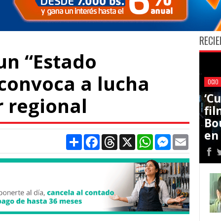
RECIE
un “Estado
 convoca a lucha
OCIO
‘C
 regional
fi
Bo
en
Compartir
Facebook
Threads
X
WhatsApp
Messenger
Email