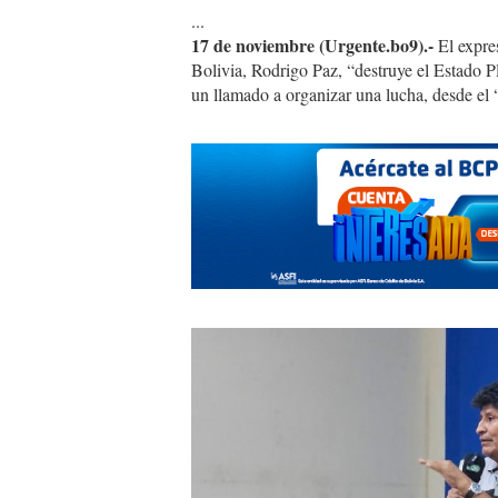
...
17 de noviembre (Urgente.bo9).-
El expre
Bolivia, Rodrigo Paz, “destruye el Estado Pl
un llamado a organizar una lucha, desde el 
Diseño
sin
título
(11).jpg