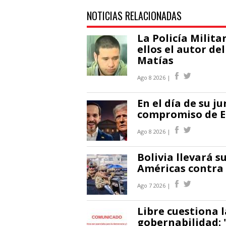
NOTICIAS RELACIONADAS
La Policía Milita
ellos el autor de
Matías
Ago 8 2026 |
En el día de su j
compromiso de EE
Ago 8 2026 |
Bolivia llevará s
Américas contra
Ago 7 2026 |
Libre cuestiona l
gobernabilidad: 