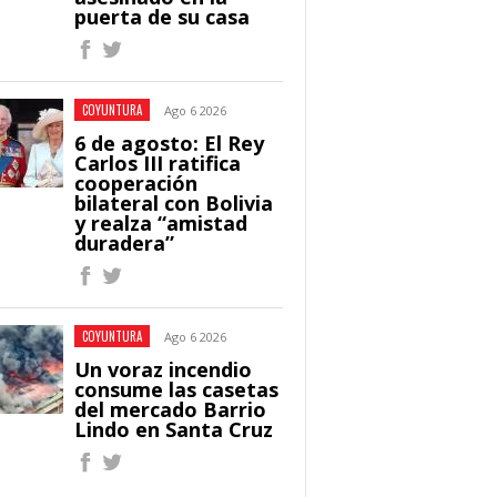
puerta de su casa
COYUNTURA
Ago 6 2026
6 de agosto: El Rey
Carlos III ratifica
cooperación
bilateral con Bolivia
y realza “amistad
duradera”
COYUNTURA
Ago 6 2026
Un voraz incendio
consume las casetas
del mercado Barrio
Lindo en Santa Cruz