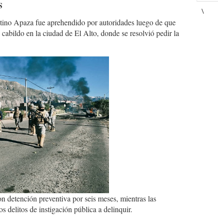
S
\
ustino Apaza fue aprehendido por autoridades luego de que
cabildo en la ciudad de El Alto, donde se resolvió pedir la
54745760_4928646737043759295_n.
n detención preventiva por seis meses, mientras las
s delitos de instigación pública a delinquir.