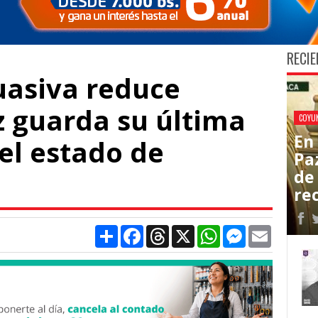
RECIE
uasiva reduce
z guarda su última
COYU
En 
 el estado de
Pa
de
re
Compartir
Facebook
Threads
X
WhatsApp
Messenger
Email