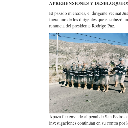
APREHENSIONES Y DESBLOQUEO
El pasado miércoles, el dirigente vecinal J
fuera uno de los dirigentes que encabezó un 
renuncia del presidente Rodrigo Paz.
716610672_14742121
Apaza fue enviado al penal de San Pedro co
investigaciones continúan en su contra por lo