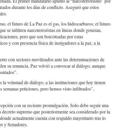
jornada. El primer mandatario apuntó al “narcoterrorismo” por
trados durante los días de conflicto. Aseguró que estos
les.
mo, el futuro de La Paz es el gas, los hidrocarburos; el futuro
ue se infiltren narcoterroristas en líneas donde generan,
dicaciones, pero que son boicoteadas por estas
os y con presencia física de instigadores a la paz, a la
erto con sectores movilizados ante las determinaciones de
en su renuncia, Paz volvió a convocar al diálogo, aunque
contados”.
s la voluntad de diálogo, a las instituciones que hoy tienen
 semanas peticiones, pero hemos visto infiltrados”,
excepción con su reciente promulgación. Solo debe seguir una
un decreto supremo que posteriormente sea considerado por la
donde actualmente cuenta con respaldo mayoritario tras lo
os y Senadores.