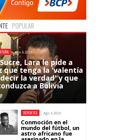
NTE
POPULAR
NTURA
Ago 6 2026
Sucre, Lara le pide a
z que tenga la 'valentía
 decir la verdad' y que
conduzca a Bolivia
DEPORTES
Ago 6 2026
Conmoción en el
mundo del fútbol, un
astro africano fue
asesinado en la