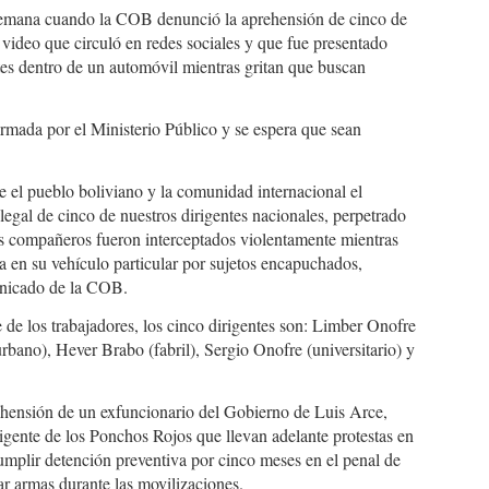
 semana cuando la COB denunció la aprehensión de cinco de
 video que circuló en redes sociales y que fue presentado
s dentro de un automóvil mientras gritan que buscan
irmada por el Ministerio Público y se espera que sean
 el pueblo boliviano y la comunidad internacional el
ilegal de cinco de nuestros dirigentes nacionales, perpetrado
os compañeros fueron interceptados violentamente mientras
a en su vehículo particular por sujetos encapuchados,
municado de la COB.
de los trabajadores, los cinco dirigentes son: Limber Onofre
urbano), Hever Brabo (fabril), Sergio Onofre (universitario) y
ehensión de un exfuncionario del Gobierno de Luis Arce,
igente de los Ponchos Rojos que llevan adelante protestas en
cumplir detención preventiva por cinco meses en el penal de
ar armas durante las movilizaciones.