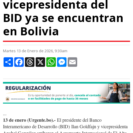
vicepresidenta del
BID ya se encuentran
en Bolivia
Martes 13 de Enero de 2026, 9:30am
Compartir
Facebook
Threads
X
WhatsApp
Messenger
Email
...
13 de enero (Urgente.bo).-
El presidente del Banco
Interamericano de Desarrollo (BID) Ilan Goldfajn y vicepresidenta
Anabel González arribaron al Aeropuerto Internacional de El Alto