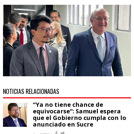
Diseño
sin
título
-
2026-
01-
13T093527.950.jpg
NOTICIAS RELACIONADAS
“Ya no tiene chance de
equivocarse”: Samuel espera
que el Gobierno cumpla con lo
anunciado en Sucre