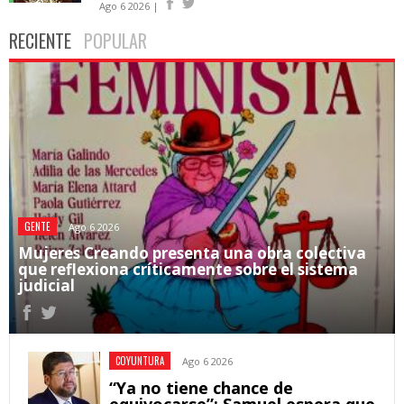
Ago 6 2026 |
RECIENTE
POPULAR
GENTE
Ago 6 2026
Mujeres Creando presenta una obra colectiva
que reflexiona críticamente sobre el sistema
judicial
COYUNTURA
Ago 6 2026
“Ya no tiene chance de
equivocarse”: Samuel espera que