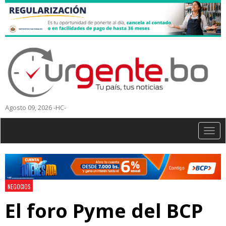
Agosto 09, 2026 -HC-
Togg
navig
NEGOCIOS
El foro Pyme del BCP