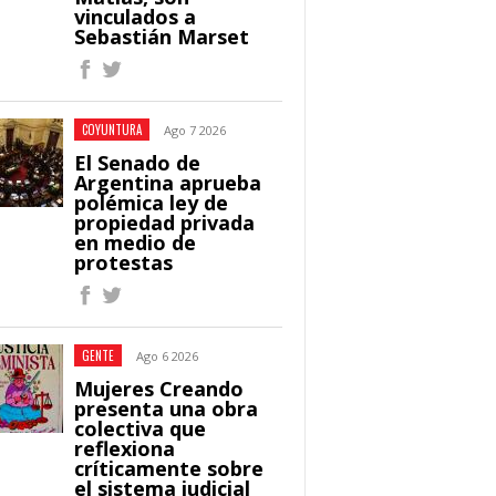
vinculados a
Sebastián Marset
COYUNTURA
Ago 7 2026
El Senado de
Argentina aprueba
polémica ley de
propiedad privada
en medio de
protestas
GENTE
Ago 6 2026
Mujeres Creando
presenta una obra
colectiva que
reflexiona
críticamente sobre
el sistema judicial