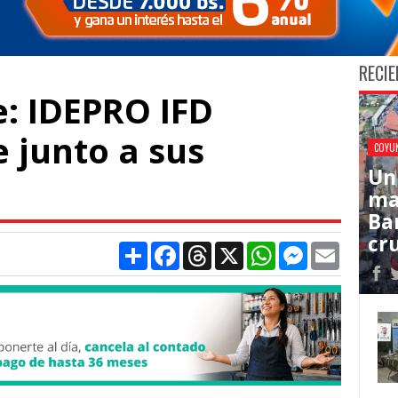
RECIE
e: IDEPRO IFD
 junto a sus
COYU
Un
ma
Ba
cr
Compartir
Facebook
Threads
X
WhatsApp
Messenger
Email