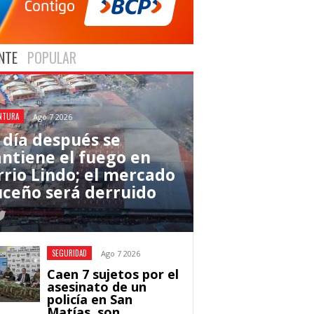
NTE
POPULAR
NTURA
Ago 7 2026
 día después se
ntiene el fuego en
rrio Lindo; el mercado
uceño será derruido
SEGURIDAD
Ago 7 2026
Caen 7 sujetos por el
asesinato de un
policía en San
Matías, son