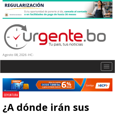
Agosto 08, 2026 -HC-
Togg
navig
COYUNTURA
¿A dónde irán sus