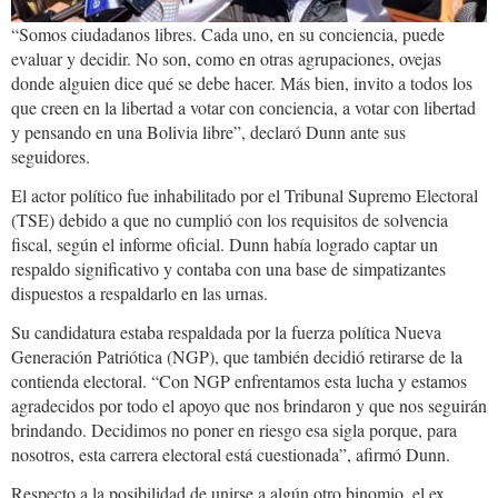
“Somos ciudadanos libres. Cada uno, en su conciencia, puede
evaluar y decidir. No son, como en otras agrupaciones, ovejas
donde alguien dice qué se debe hacer. Más bien, invito a todos los
que creen en la libertad a votar con conciencia, a votar con libertad
y pensando en una Bolivia libre”, declaró Dunn ante sus
seguidores.
El actor político fue inhabilitado por el Tribunal Supremo Electoral
(TSE) debido a que no cumplió con los requisitos de solvencia
fiscal, según el informe oficial. Dunn había logrado captar un
respaldo significativo y contaba con una base de simpatizantes
dispuestos a respaldarlo en las urnas.
Su candidatura estaba respaldada por la fuerza política Nueva
Generación Patriótica (NGP), que también decidió retirarse de la
contienda electoral. “Con NGP enfrentamos esta lucha y estamos
agradecidos por todo el apoyo que nos brindaron y que nos seguirán
brindando. Decidimos no poner en riesgo esa sigla porque, para
nosotros, esta carrera electoral está cuestionada”, afirmó Dunn.
Respecto a la posibilidad de unirse a algún otro binomio, el ex