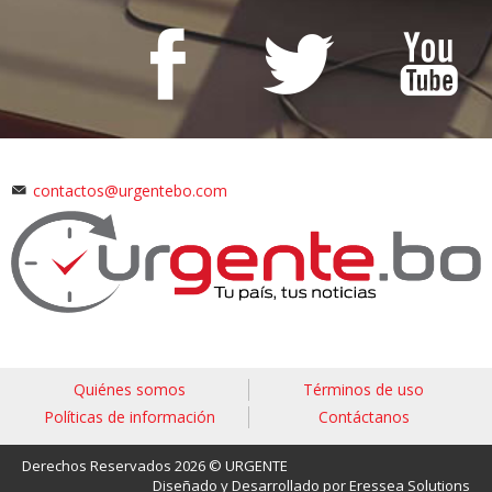
contactos@urgentebo.com
Quiénes somos
Términos de uso
Políticas de información
Contáctanos
Derechos Reservados 2026 © URGENTE
Diseñado y Desarrollado por Eressea Solutions