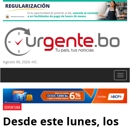
Agosto 06, 2026 -HC-
Togg
navig
COYUNTURA
Desde este lunes, los