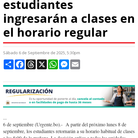
estudiantes
ingresarán a clases en
el horario regular
Sábado 6 de Septiembre de 2025, 5:30pm
Compartir
Facebook
Threads
X
WhatsApp
Messenger
Email
...
6 de septiembre (Urgente.bo).- A partir del próximo lunes 8 de
septiembre, los estudiantes retornarán a su horario habitual de clases
a las 8:00 de la mañana. La decisión aplica a todas las unidades