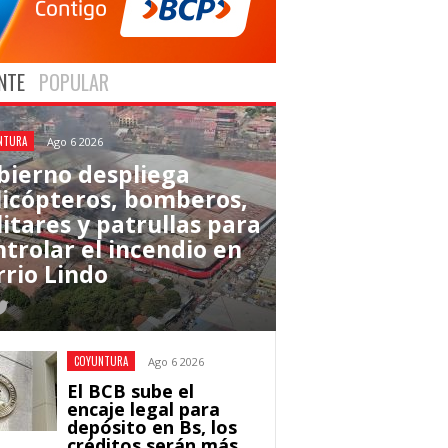
NTE
POPULAR
NTURA
Ago 6 2026
bierno despliega
licópteros, bomberos,
litares y patrullas para
ntrolar el incendio en
rrio Lindo
COYUNTURA
Ago 6 2026
El BCB sube el
encaje legal para
depósito en Bs, los
créditos serán más