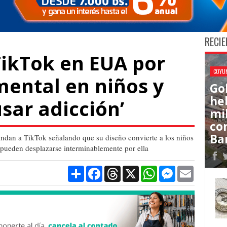
RECIE
ikTok en EUA por
COYU
mental en niños y
Go
he
usar adicción’
mi
co
Ba
ndan a TikTok señalando que su diseño convierte a los niños
e pueden desplazarse interminablemente por ella
Compartir
Facebook
Threads
X
WhatsApp
Messenger
Email