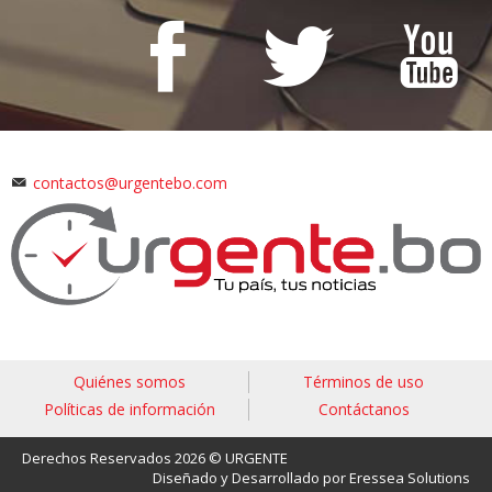
contactos@urgentebo.com
Quiénes somos
Términos de uso
Políticas de información
Contáctanos
Derechos Reservados 2026 © URGENTE
Diseñado y Desarrollado por Eressea Solutions