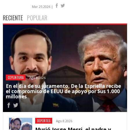
Mar 25 2026 |
RECIENTE
POPULAR
COYUNTURA
Ago 8 2026
En el día de su juramento, De la Espriella recibe
el compromiso de EEUU de apoyo por $us 1.000
millones
DEPORTES
Ago 8 2026
Murió Jorge Messi, el padre y