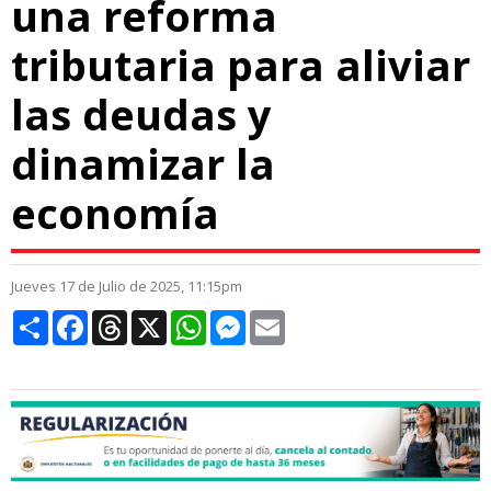
una reforma
tributaria para aliviar
las deudas y
dinamizar la
economía
Jueves 17 de Julio de 2025, 11:15pm
Compartir
Facebook
Threads
X
WhatsApp
Messenger
Email