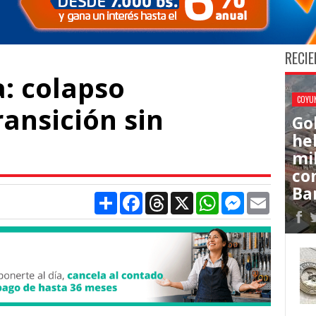
RECIE
: colapso
COYU
ransición sin
Go
he
mi
co
Ba
Compartir
Facebook
Threads
X
WhatsApp
Messenger
Email