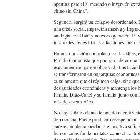
apertura parcial al mercado o inversión extr
chino sin China”.
Segundo, surgirá un colapso desordenado. El
una crisis social, migración masiva y fragmen
analogía con Haití y no es exageración. El 
informales, redes ilícitas o facciones intern
En una transición controlada por las élites, 
Partido Comunista que podrían liderar una “
exactamente el patrón observado tras la caí
se transformaron en oligarquías económicas.
es solamente que el régimen caiga, sino que
desigualdades económicas y mantenga los be
familia, Diáz-Canel y su familia, junto con
más de sesenta años.
No hay señales claras de una democratizació
democracia. Puede producir desesperación, 
carece aún de capacidad organizativa sufici
herramientas fundamentales como el control 
desigualdades sociales. Por lo tanto, pensar