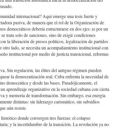
 pasado.
omunidad internacional? Aquí emerge una tesis fuerte y
tadora pasiva, de manera que el rol de la Organización de
s democráticos debería estructurarse en dos ejes: a) por un
 se trata solo de sanciones, sino de exigir condiciones
con la liberación de presos políticos, legalización de partidos
or otro lado, se necesita un acompañamiento institucional con
eño institucional por medio de justicia transicional, reformas
iva. Sin regulación, las élites del antiguo régimen pueden
oquear la democratización real. Cuba enfrenta la necesidad de
ino democrática y desde las bases. Paradójicamente, el
un aprendizaje organizativo en la sociedad cubana con cierta
tiva y memoria de transformación. Sin embargo, esa energía
ente distintas: sin liderazgo carismático, sin subsidios
que aún resiste.
histórico donde convergen tres fuerzas: el colapso
taria; y la incertidumbre de la transición. La revolución ya no