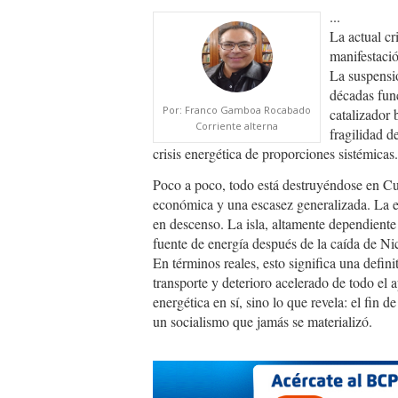
...
La actual cr
manifestació
La suspensi
décadas fun
Por: Franco Gamboa Rocabado
catalizador 
Corriente alterna
fragilidad d
crisis energética de proporciones sistémicas.
Poco a poco, todo está destruyéndose en C
económica y una escasez generalizada. La
en descenso. La isla, altamente dependiente
fuente de energía después de la caída de N
En términos reales, esto significa una definit
transporte y deterioro acelerado de todo el 
energética en sí, sino lo que revela: el fin 
un socialismo que jamás se materializó.