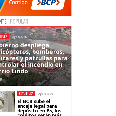
NTE
POPULAR
NTURA
Ago 6 2026
bierno despliega
licópteros, bomberos,
litares y patrullas para
ntrolar el incendio en
rrio Lindo
COYUNTURA
Ago 6 2026
El BCB sube el
encaje legal para
depósito en Bs, los
créditos serán más