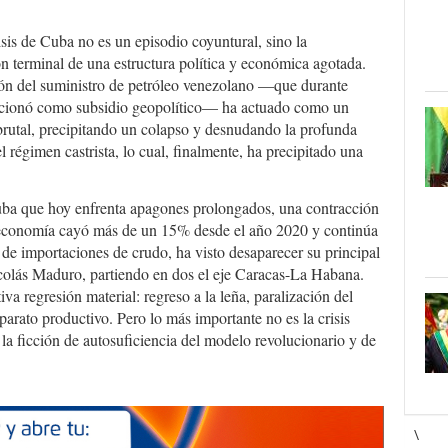
isis de Cuba no es un episodio coyuntural, sino la
n terminal de una estructura política y económica agotada.
ón del suministro de petróleo venezolano —que durante
cionó como subsidio geopolítico— ha actuado como un
brutal, precipitando un colapso y desnudando la profunda
el régimen castrista, lo cual, finalmente, ha precipitado una
uba que hoy enfrenta apagones prolongados, una contracción
 economía cayó más de un 15% desde el año 2020 y continúa
 de importaciones de crudo, ha visto desaparecer su principal
icolás Maduro, partiendo en dos el eje Caracas-La Habana.
iva regresión material: regreso a la leña, paralización del
aparato productivo. Pero lo más importante no es la crisis
de la ficción de autosuficiencia del modelo revolucionario y de
\