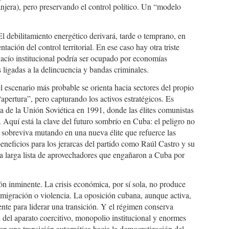
anjera), pero preservando el control político. Un “modelo
 debilitamiento energético derivará, tarde o temprano, en
tación del control territorial. En ese caso hay otra triste
vacío institucional podría ser ocupado por economías
as ligadas a la delincuencia y bandas criminales.
el escenario más probable se orienta hacia sectores del propio
apertura”, pero capturando los activos estratégicos. Es
da de la Unión Soviética en 1991, donde las élites comunistas
 Aquí está la clave del futuro sombrío en Cuba: el peligro no
 sobreviva mutando en una nueva élite que refuerce las
neficios para los jerarcas del partido como Raúl Castro y su
 la larga lista de aprovechadores que engañaron a Cuba por
n inminente. La crisis económica, por sí sola, no produce
migración o violencia. La oposición cubana, aunque activa,
ente para liderar una transición. Y el régimen conserva
del aparato coercitivo, monopolio institucional y enormes
 en una transición automática hacia la democratización del