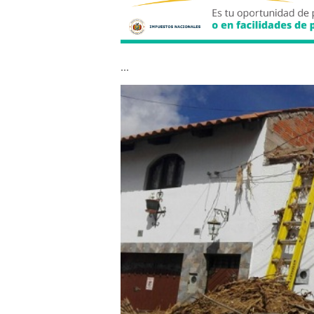
...
nota80786_imagen827