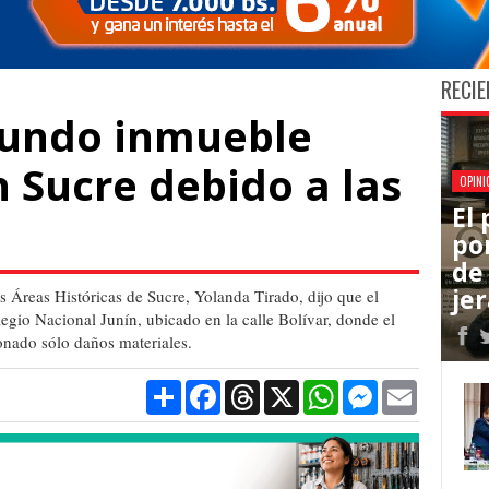
RECIE
gundo inmueble
 Sucre debido a las
OPINI
El
po
de 
je
as Áreas Históricas de Sucre, Yolanda Tirado, dijo que el
egio Nacional Junín, ubicado en la calle Bolívar, donde el
onado sólo daños materiales.
Compartir
Facebook
Threads
X
WhatsApp
Messenger
Email