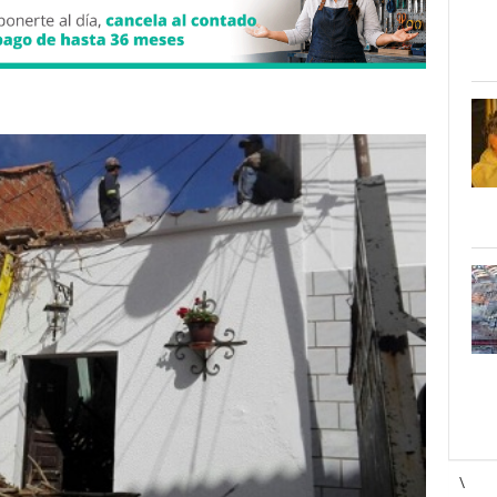
36.jpg
\