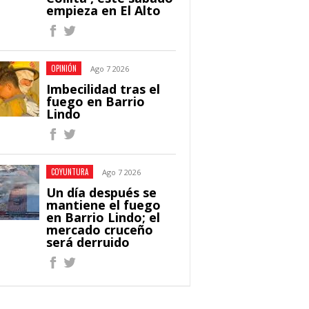
empieza en El Alto
OPINIÓN
Ago 7 2026
Imbecilidad tras el
fuego en Barrio
Lindo
COYUNTURA
Ago 7 2026
Un día después se
mantiene el fuego
en Barrio Lindo; el
mercado cruceño
será derruido