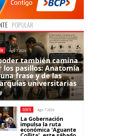
NTE
POPULAR
ÓN
Ago 7 2026
 poder también camina
r los pasillos: Anatomía
una frase y de las
rarquías universitarias
GENTE
Ago 7 2026
La Gobernación
impulsa la ruta
económica 'Aguante
Collita', este sábado