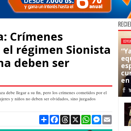
RECIE
: Crímenes
COYU
 el régimen Sionista
“Y
eq
ina deben ser
es
cu
en
za debe llegar a su fin, pero los crímenes cometidos por el
mujeres y niños no deben ser olvidados, sino juzgados
Compartir
Facebook
Threads
X
WhatsApp
Messenger
Email