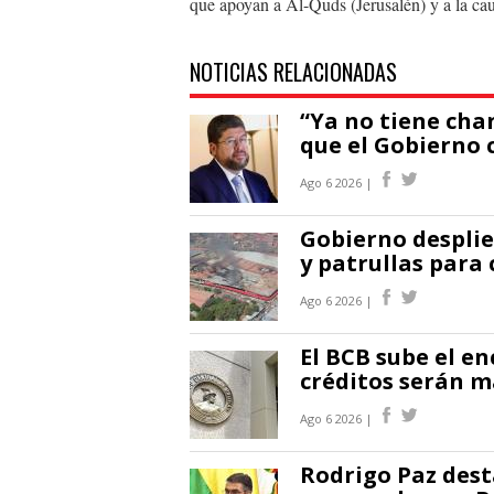
que apoyan a Al-Quds (Jerusalén) y a la caus
NOTICIAS RELACIONADAS
“Ya no tiene cha
que el Gobierno 
Ago 6 2026 |
Gobierno desplie
y patrullas para 
Ago 6 2026 |
El BCB sube el en
créditos serán m
Ago 6 2026 |
Rodrigo Paz des