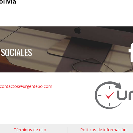
livia
 SOCIALES
contactos@urgentebo.com
Términos de uso
Políticas de información