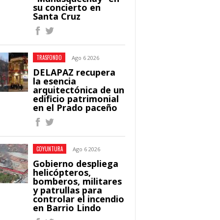
su concierto en
Santa Cruz
TRASFONDO
Ago 6 2026
DELAPAZ recupera
la esencia
arquitectónica de un
edificio patrimonial
en el Prado paceño
COYUNTURA
Ago 6 2026
Gobierno despliega
helicópteros,
bomberos, militares
y patrullas para
controlar el incendio
en Barrio Lindo