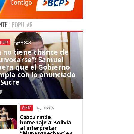
NTE
POPULAR
NTURA
Ago 6 2026
a no tiene chance de
uivocarse”: Samuel
pera que el Gobierno
mpla con lo anunciado
 Sucre
GENTE
Ago 6 2026
Cazzu rinde
homenaje a Bolivia
al interpretar
“Munasquechay” en