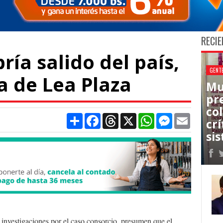
RECIE
ría salido del país,
GENT
 de Lea Plaza
Mu
pr
co
Compartir
Facebook
Threads
X
WhatsApp
Messenger
Email
cr
sis
investigaciones por el caso consorcio, presumen que el