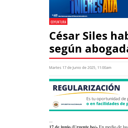
COYUNTURA
César Siles hab
según abogada
Martes 17 de Junio de 2025, 11:00am
...
17 de junio (Urgente.bo)-
En medio de las 