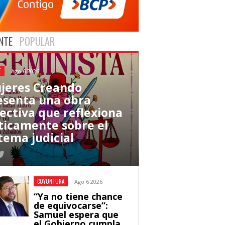
NTE
POPULAR
E
Ago 6 2026
jeres Creando
esenta una obra
lectiva que reflexiona
íticamente sobre el
tema judicial
COYUNTURA
Ago 6 2026
“Ya no tiene chance
de equivocarse”:
Samuel espera que
el Gobierno cumpla