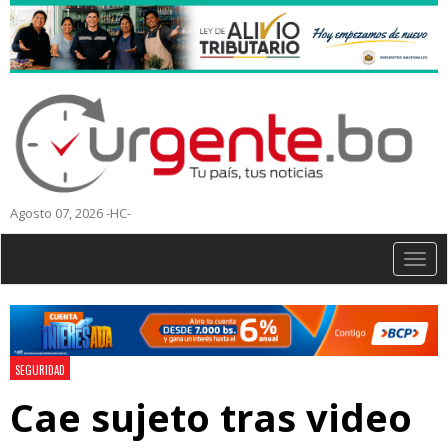
Agosto 07, 2026 -HC-
Togg
navig
SEGURIDAD
Cae sujeto tras video