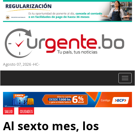
Agosto 07, 2026 -HC-
Togg
navig
SALUD
CIUDADES
Al sexto mes, los