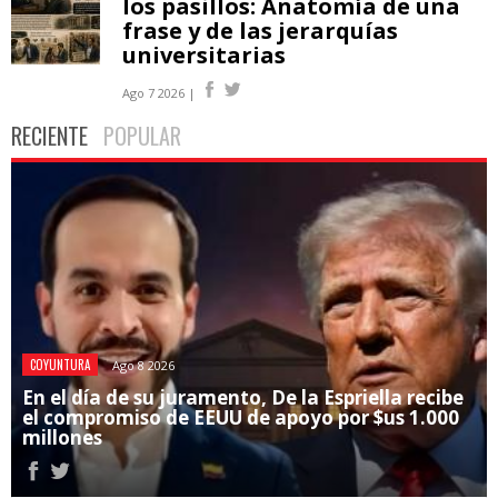
los pasillos: Anatomía de una
frase y de las jerarquías
universitarias
Ago 7 2026 |
RECIENTE
POPULAR
COYUNTURA
Ago 8 2026
En el día de su juramento, De la Espriella recibe
el compromiso de EEUU de apoyo por $us 1.000
millones