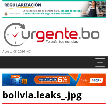
Agosto 08, 2026 -HC-
Togg
navig
bolivia.leaks_.jpg