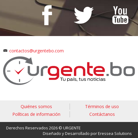
contactos@urgentebo.com
Quiénes somos
Términos de uso
Políticas de información
Contáctanos
Derechos Reservados 2026 © URGENTE
Diseñado y Desarrollado por Eressea Solutions