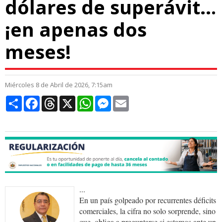
dólares de superávit…
¡en apenas dos
meses!
Miércoles 8 de Abril de 2026, 7:15am
Compartir
Facebook
Threads
X
WhatsApp
Messenger
Email
...
En un país golpeado por recurrentes déficits
comerciales, la cifra no solo sorprende, sino
que, obliga a preguntarse si estamos ante un