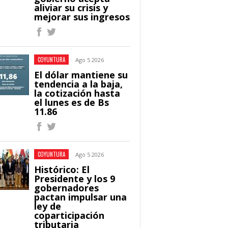
aliviar su crisis y
mejorar sus ingresos
COYUNTURA
Ago 5 2026
El dólar mantiene su
tendencia a la baja,
la cotización hasta
el lunes es de Bs
11.86
COYUNTURA
Ago 5 2026
Histórico: El
Presidente y los 9
gobernadores
pactan impulsar una
ley de
coparticipación
tributaria