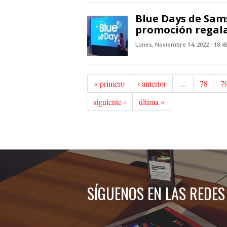
Blue Days de Sam
promoción regala
Lunes, Noviembre 14, 2022 - 18:4
« primero
‹ anterior
…
78
7
siguiente ›
última »
SÍGUENOS EN LAS REDES