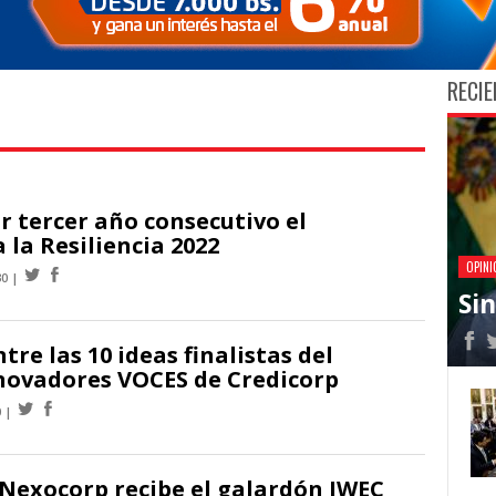
RECIE
or tercer año consecutivo el
la Resiliencia 2022
OPINI
30
Si
tre las 10 ideas finalistas del
novadores VOCES de Credicorp
0
 Nexocorp recibe el galardón IWEC