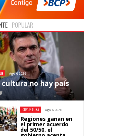
NTE
POPULAR
ÓN
Ago 6 2026
n cultura no hay país
COYUNTURA
Ago 6 2026
Regiones ganan en
el primer acuerdo
del 50/50, el
gobierno acepta