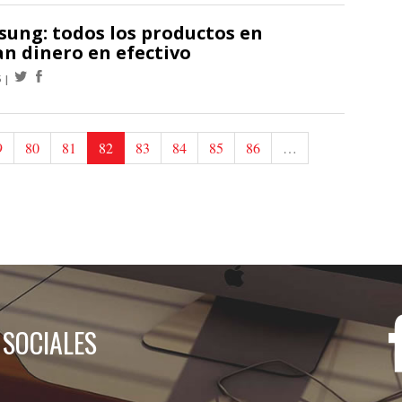
sung: todos los productos en
n dinero en efectivo
5
9
80
81
82
83
84
85
86
…
 SOCIALES