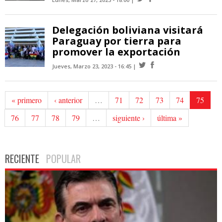
Delegación boliviana visitará
Paraguay por tierra para
promover la exportación
Jueves, Marzo 23, 2023 - 16:45
« primero
‹ anterior
…
71
72
73
74
75
76
77
78
79
…
siguiente ›
última »
RECIENTE
POPULAR