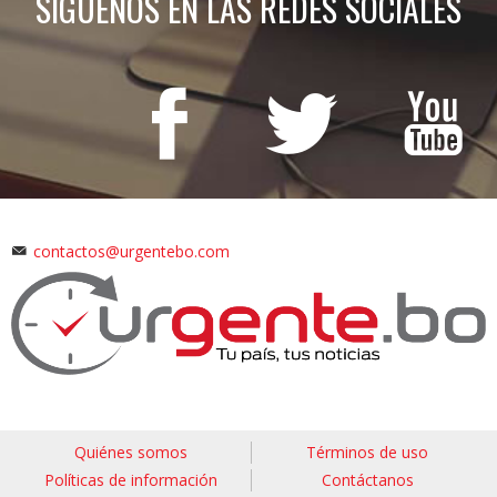
SÍGUENOS EN LAS REDES SOCIALES
contactos@urgentebo.com
Quiénes somos
Términos de uso
Políticas de información
Contáctanos