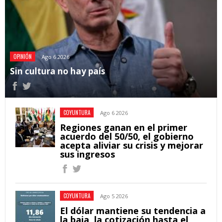
OPINIÓN
Ago 6 2026
Sin cultura no hay país
COYUNTURA
Ago 6 2026
Regiones ganan en el primer
acuerdo del 50/50, el gobierno
acepta aliviar su crisis y mejorar
sus ingresos
COYUNTURA
Ago 5 2026
El dólar mantiene su tendencia a
la baja, la cotización hasta el