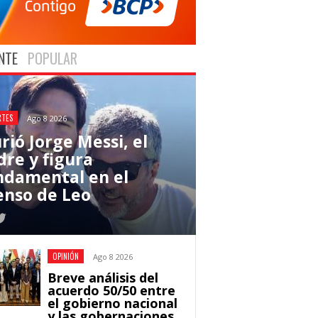
NTE
POPULAR
RTES
Ago 8 2026
rió Jorge Messi, el
dre y figura
ndamental en el
enso de Leo
OPINIÓN
Ago 8 2026
Breve análisis del
acuerdo 50/50 entre
el gobierno nacional
y las gobernaciones