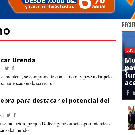
RECIE
no
DEPO
Mu
scar Urenda
pa
0
fu
a cuarentena, se comprometió con su tierra y pese a dar pelea
ac
por su vocación de servicio.
ebra para destacar el potencial del
15
a se ha lucido, porque Bolivia ganó en seis oportunidades el
cacaos del mundo