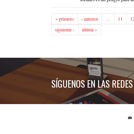
« primero
‹ anterior
…
11
1
siguiente ›
última »
SÍGUENOS EN LAS REDES