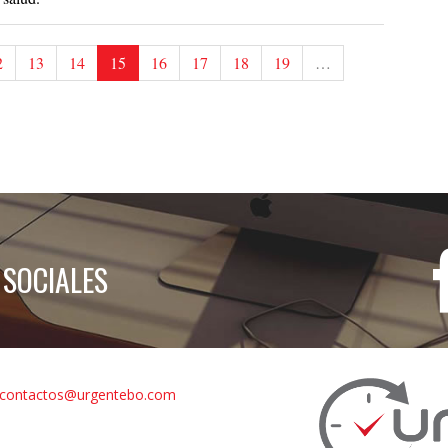
2
13
14
15
16
17
18
19
…
 SOCIALES
contactos@urgentebo.com