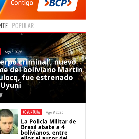
NTE
POPULAR
Ago 8 2026
uerpo criminal’, nuevo
lme del boliviano Martín
ulocq, fue estrenado
 Uyuni
COYUNTURA
Ago 8 2026
La Policía Militar de
Brasil abate a 4
bolivianos, entre
ellos el autor del