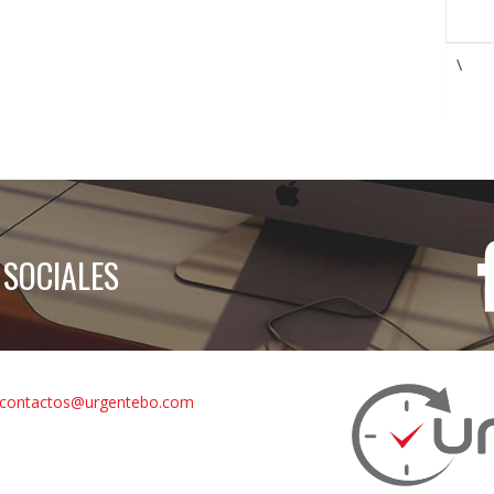
\
 SOCIALES
contactos@urgentebo.com