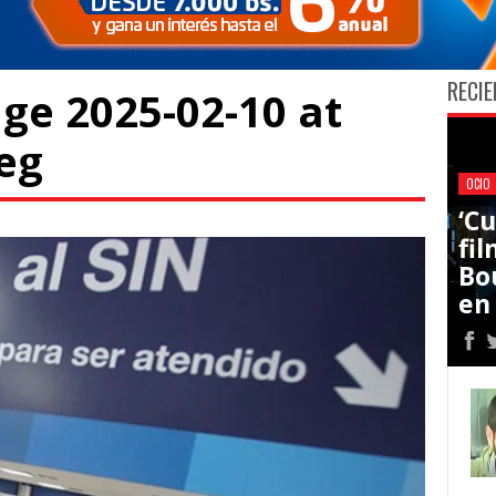
RECIE
e 2025-02-10 at
eg
OCIO
‘C
fi
Bo
en