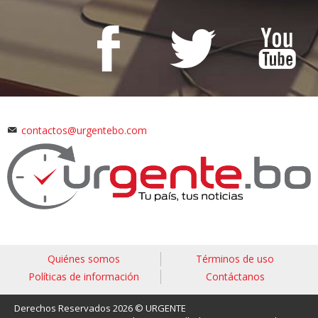
contactos@urgentebo.com
Quiénes somos
Términos de uso
Políticas de información
Contáctanos
Derechos Reservados 2026 © URGENTE