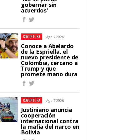
gobernar sin
acuerdos'
COYUNTURA
Ago 7 2026
Conoce a Abelardo
de la Espriella, el
nuevo presidente de
Colombia, cercano a
Trump y que
promete mano dura
COYUNTURA
Ago 7 2026
Justiniano anuncia
cooperación
internacional contra
la mafia del narco en
Bolivia