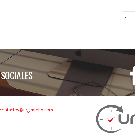
\
 SOCIALES
contactos@urgentebo.com