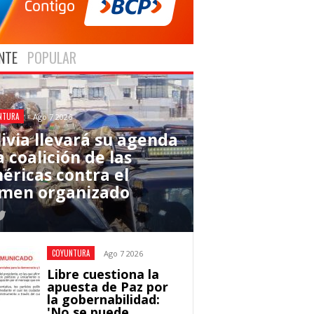
NTE
POPULAR
NTURA
Ago 7 2026
livia llevará su agenda
a coalición de las
éricas contra el
imen organizado
COYUNTURA
Ago 7 2026
Libre cuestiona la
apuesta de Paz por
la gobernabilidad:
'No se puede