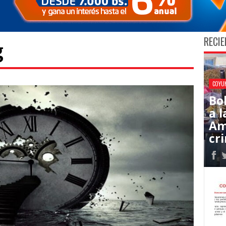
RECIE
g
COYU
Bo
a l
Am
cr