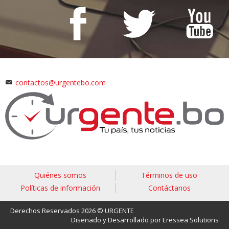
contactos@urgentebo.com
Quiénes somos
Términos de uso
Políticas de información
Contáctanos
Derechos Reservados 2026 © URGENTE
Diseñado y Desarrollado por Eressea Solutions