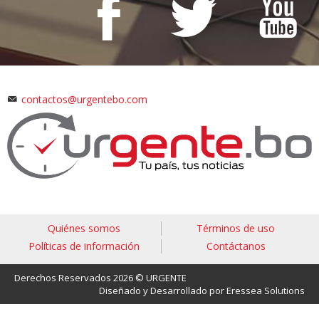
contactos@urgentebo.com
Quiénes somos
Términos de uso
Políticas de información
Contáctanos
Derechos Reservados 2026 © URGENTE
Diseñado y Desarrollado por Eressea Solutions