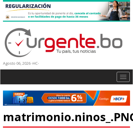
Agosto 06, 2026 -HC-
Togg
navig
matrimonio.ninos_.PN