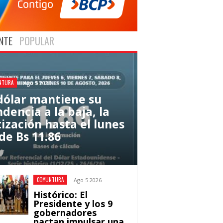
NTE
POPULAR
NTURA
Ago 5 2026
 dólar mantiene su
dencia a la baja, la
tización hasta el lunes
de Bs 11.86
COYUNTURA
Ago 5 2026
Histórico: El
Presidente y los 9
gobernadores
pactan impulsar una