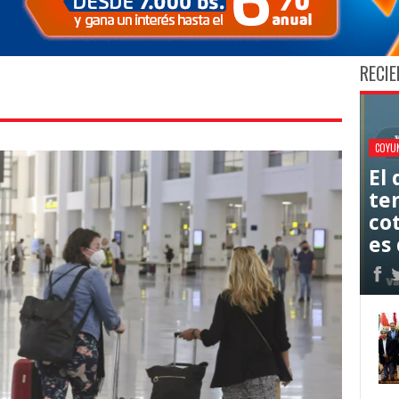
RECIE
COYU
El
ten
co
es 