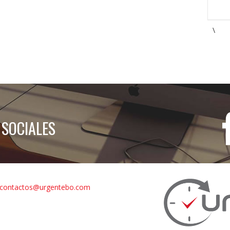
\
 SOCIALES
contactos@urgentebo.com