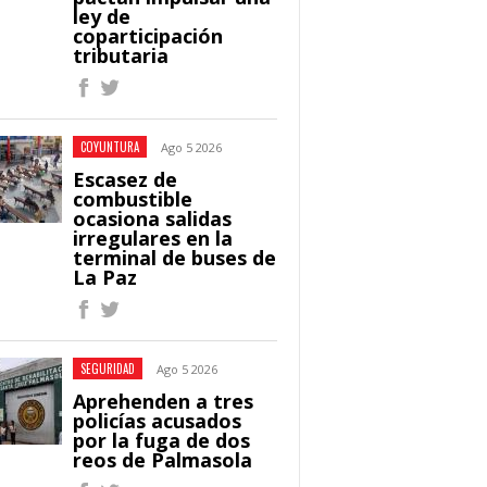
ley de
coparticipación
tributaria
COYUNTURA
Ago 5 2026
Escasez de
combustible
ocasiona salidas
irregulares en la
terminal de buses de
La Paz
SEGURIDAD
Ago 5 2026
Aprehenden a tres
policías acusados
por la fuga de dos
reos de Palmasola