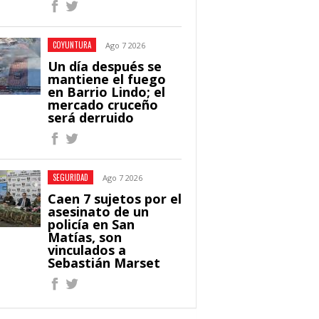
COYUNTURA
Ago 7 2026
Un día después se
mantiene el fuego
en Barrio Lindo; el
mercado cruceño
será derruido
SEGURIDAD
Ago 7 2026
Caen 7 sujetos por el
asesinato de un
policía en San
Matías, son
vinculados a
Sebastián Marset