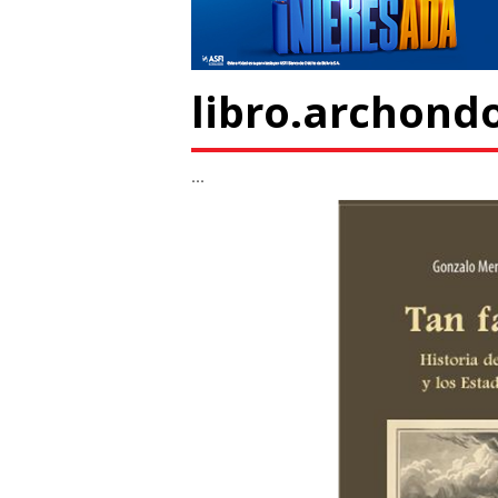
libro.archond
...