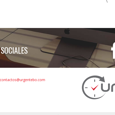
\
 SOCIALES
contactos@urgentebo.com