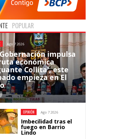
NTE
POPULAR
E
Ago 7 2026
 Gobernación impulsa
 ruta económica
uante Collita', este
bado empieza en El
to
OPINIÓN
Ago 7 2026
Imbecilidad tras el
fuego en Barrio
Lindo