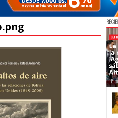
RECIE
o.png
GENT
La
la
'Ag
sá
Al