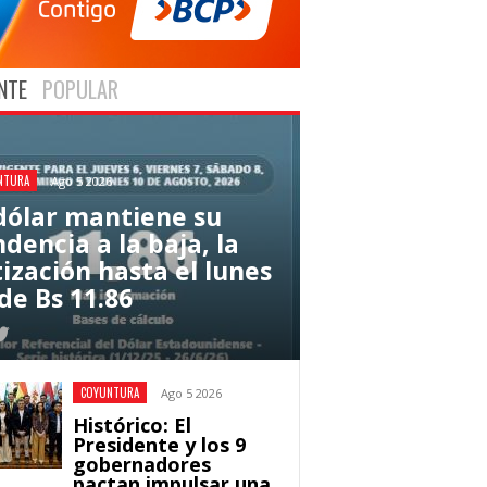
NTE
POPULAR
NTURA
Ago 5 2026
 dólar mantiene su
dencia a la baja, la
tización hasta el lunes
de Bs 11.86
COYUNTURA
Ago 5 2026
Histórico: El
Presidente y los 9
gobernadores
pactan impulsar una