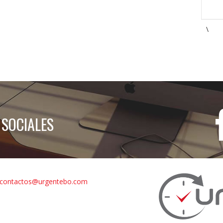
\
 SOCIALES
contactos@urgentebo.com