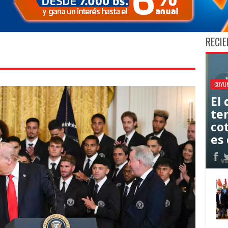
RECIE
COYU
El
ten
co
es 