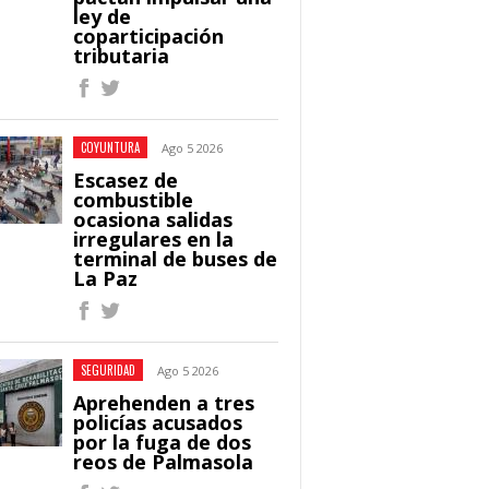
ley de
coparticipación
tributaria
COYUNTURA
Ago 5 2026
Escasez de
combustible
ocasiona salidas
irregulares en la
terminal de buses de
La Paz
SEGURIDAD
Ago 5 2026
Aprehenden a tres
policías acusados
por la fuga de dos
reos de Palmasola