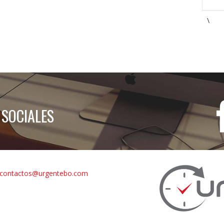
\
 SOCIALES
contactos@urgentebo.com