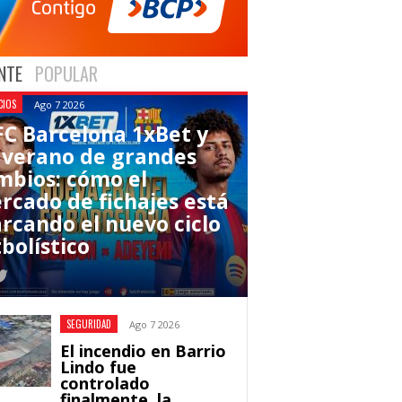
NTE
POPULAR
CIOS
Ago 7 2026
 FC Barcelona 1xBet y
 verano de grandes
mbios: cómo el
rcado de fichajes está
rcando el nuevo ciclo
bolístico
SEGURIDAD
Ago 7 2026
El incendio en Barrio
Lindo fue
controlado
finalmente, la