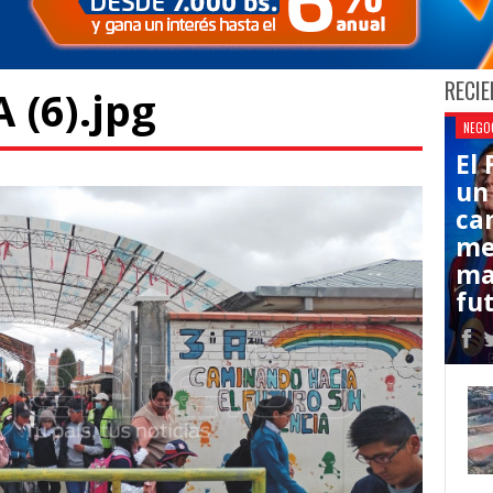
RECIE
 (6).jpg
NEGO
El
un
ca
me
ma
fut