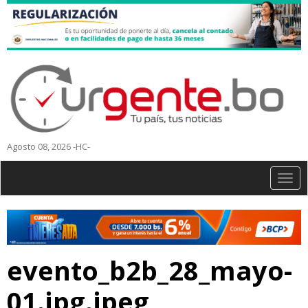
Agosto 08, 2026 -HC-
Togg
navig
evento_b2b_28_mayo-
01.jpg.jpeg