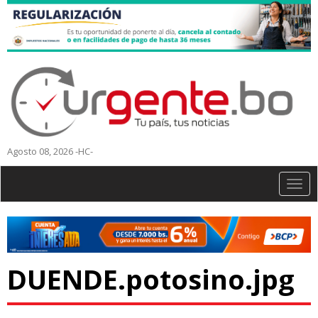
Agosto 08, 2026 -HC-
Togg
navig
DUENDE.potosino.jpg