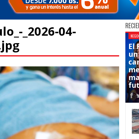
RECIE
ulo_-_2026-04-
NEGO
.jpg
El
un
ca
me
ma
fut