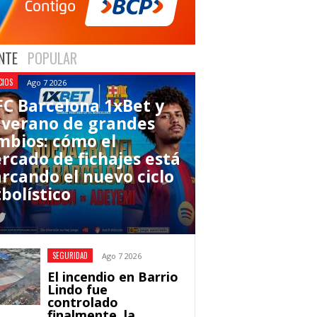
NTE
POPULAR
CIOS
Ago 7 2026
 FC Barcelona 1xBet y
 verano de grandes
mbios: cómo el
rcado de fichajes está
rcando el nuevo ciclo
bolístico
SEGURIDAD
Ago 7 2026
El incendio en Barrio
Lindo fue
controlado
finalmente, la