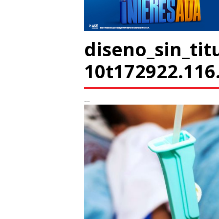
diseno_sin_tit
10t172922.116
...