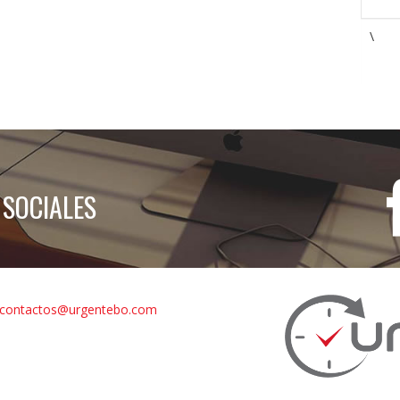
\
 SOCIALES
contactos@urgentebo.com