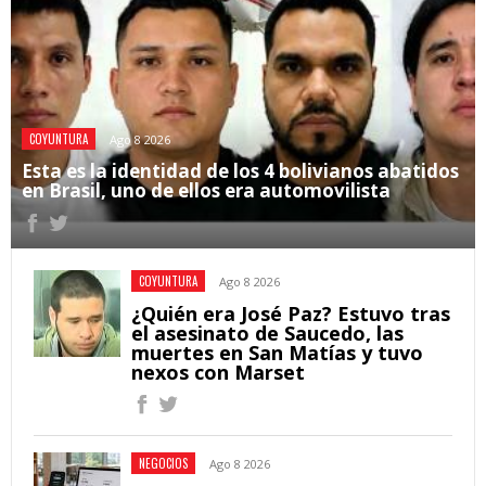
COYUNTURA
Ago 8 2026
Esta es la identidad de los 4 bolivianos abatidos
en Brasil, uno de ellos era automovilista
COYUNTURA
Ago 8 2026
¿Quién era José Paz? Estuvo tras
el asesinato de Saucedo, las
muertes en San Matías y tuvo
nexos con Marset
NEGOCIOS
Ago 8 2026