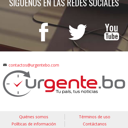
SÍGUENOS EN LAS REDES SOCIALES
contactos@urgentebo.com
Quiénes somos
Términos de uso
Políticas de información
Contáctanos