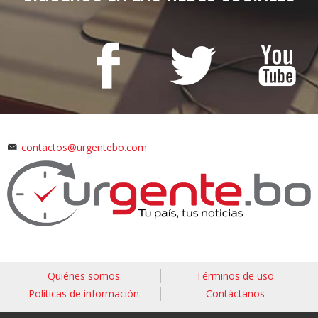
contactos@urgentebo.com
Quiénes somos
Términos de uso
Políticas de información
Contáctanos