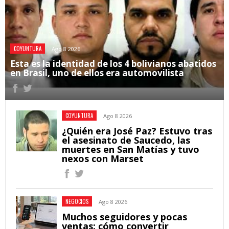
COYUNTURA
Ago 8 2026
Esta es la identidad de los 4 bolivianos abatidos
en Brasil, uno de ellos era automovilista
COYUNTURA
Ago 8 2026
¿Quién era José Paz? Estuvo tras
el asesinato de Saucedo, las
muertes en San Matías y tuvo
nexos con Marset
NEGOCIOS
Ago 8 2026
Muchos seguidores y pocas
ventas: cómo convertir