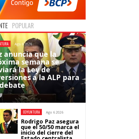
NTE
POPULAR
NTURA
Ago 6 2026
z anuncia que la
óxima semana se
viará la Ley de
versiones a la ALP para
 debate
COYUNTURA
Ago 6 2026
Rodrigo Paz asegura
que el 50/50 marca el
inicio del cierre del
Estado centralista