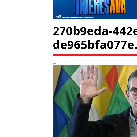
270b9eda-442e
de965bfa077e.
...