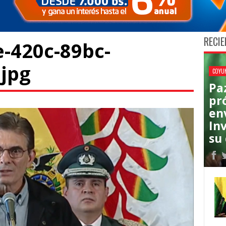
RECIE
-420c-89bc-
jpg
COYU
Pa
pr
en
In
su