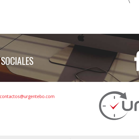
\
 SOCIALES
contactos@urgentebo.com