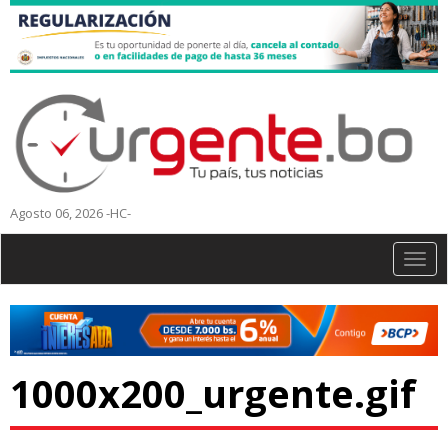
Agosto 06, 2026 -HC-
Togg
navig
1000x200_urgente.gif